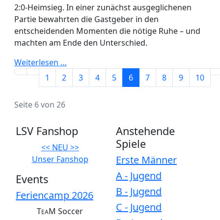
2:0-Heimsieg. In einer zunächst ausgeglichenen
Partie bewahrten die Gastgeber in den
entscheidenden Momenten die nötige Ruhe – und
machten am Ende den Unterschied.
Weiterlesen …
1
2
3
4
5
6
7
8
9
10
Seite 6 von 26
LSV Fanshop
Anstehende
Spiele
<< NEU >>
Erste Männer
Unser Fanshop
A - Jugend
Events
B - Jugend
Feriencamp 2026
C - Jugend
T
M Soccer
EA