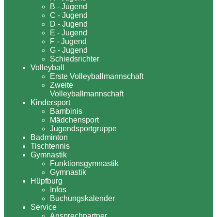
B - Jugend
C - Jugend
D - Jugend
E - Jugend
F - Jugend
G - Jugend
Schiedsrichter
Volleyball
Erste Volleyballmannschaft
Zweite
Volleyballmannschaft
Kindersport
Bambinis
Mädchensport
Jugendsportgruppe
Badminton
Tischtennis
Gymnastik
Funktionsgymnastik
Gymnastik
Hüpfburg
Infos
Buchungskalender
Service
Ansprechpartner