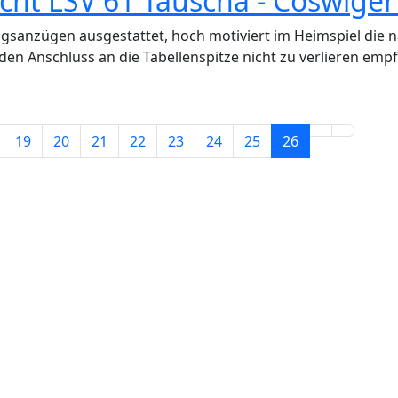
icht LSV 61 Tauscha - Coswiger
ngsanzügen ausgestattet, hoch motiviert im Heimspiel die 
en Anschluss an die Tabellenspitze nicht zu verlieren emp
19
20
21
22
23
24
25
26
Impressum