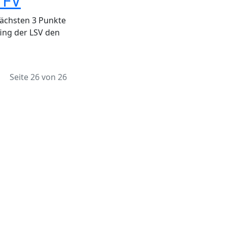
 FV
nächsten 3 Punkte
fing der LSV den
Seite 26 von 26