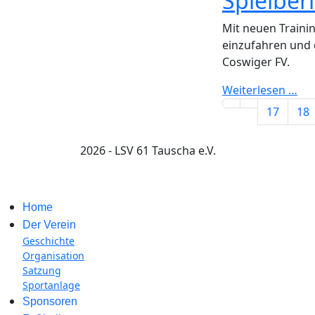
Spielber
Mit neuen Traini
einzufahren und d
Coswiger FV.
Weiterlesen …
17
18
2026 - LSV 61 Tauscha e.V.
Home
Der Verein
Geschichte
Organisation
Satzung
Sportanlage
Sponsoren