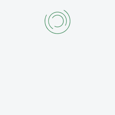
Kulturraum Tauscha statt.
Seit März 2009 sporteln die Frauen in der Gruppe
zusammen. Dehnen, kräftigen, bewegen – nach
diesem Grundprinzip ist das Training „von Kopf bis
Fuß“ aufgebaut. Ziel ist dabei, die allgemeine Fitness
und Beweglichkeit zu verbessern sowie aktiv zu
entspannen. Das stets wechselnde Sportprogramm
setzt sich zusammen aus bewährten Übungen, die
aus der Rückenschule, dem Bauch-Beine-Po-Training,
Power-Yoga oder dem allgemeinen Athletiktraining
bekannt sind. Faszien-Training mit Black Rolls setzt
oft dann den Schluss-Akkord des aktiven Abends.
LSV Fanshop
<< NEU >>