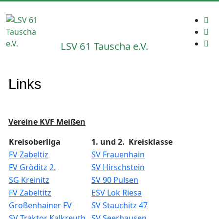
LSV 61 Tauscha e.V.
Links
Vereine KVF Meißen
Kreisoberliga
1. und 2. Kreisklasse
FV Zabeltiz
SV Frauenhain
FV Gröditz
2.
SV Hirschstein
SG Kreinitz
SV 90 Pulsen
FV Zabeltitz
ESV Lok Riesa
Großenhainer FV
SV Stauchitz 47
SV Traktor Kalkreuth
SV Seerhausen