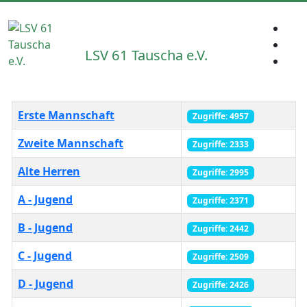
LSV 61 Tauscha e.V.
Beiträge
Titel
Zugriffe
Erste Mannschaft
Zugriffe: 4957
Zweite Mannschaft
Zugriffe: 2333
Alte Herren
Zugriffe: 2995
A - Jugend
Zugriffe: 2371
B - Jugend
Zugriffe: 2442
C - Jugend
Zugriffe: 2509
D - Jugend
Zugriffe: 2426