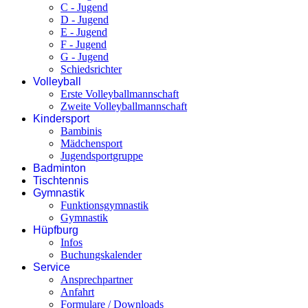
C - Jugend
D - Jugend
E - Jugend
F - Jugend
G - Jugend
Schiedsrichter
Volleyball
Erste Volleyballmannschaft
Zweite Volleyballmannschaft
Kindersport
Bambinis
Mädchensport
Jugendsportgruppe
Badminton
Tischtennis
Gymnastik
Funktionsgymnastik
Gymnastik
Hüpfburg
Infos
Buchungskalender
Service
Ansprechpartner
Anfahrt
Formulare / Downloads