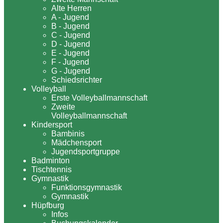
Alte Herren
A - Jugend
B - Jugend
C - Jugend
D - Jugend
E - Jugend
F - Jugend
G - Jugend
Schiedsrichter
Volleyball
Erste Volleyballmannschaft
Zweite
Volleyballmannschaft
Kindersport
Bambinis
Mädchensport
Jugendsportgruppe
Badminton
Tischtennis
Gymnastik
Funktionsgymnastik
Gymnastik
Hüpfburg
Infos