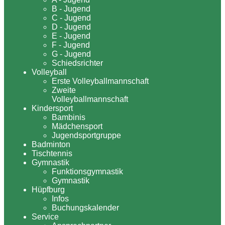
B - Jugend
C - Jugend
D - Jugend
E - Jugend
F - Jugend
G - Jugend
Schiedsrichter
Volleyball
Erste Volleyballmannschaft
Zweite
Volleyballmannschaft
Kindersport
Bambinis
Mädchensport
Jugendsportgruppe
Badminton
Tischtennis
Gymnastik
Funktionsgymnastik
Gymnastik
Hüpfburg
Infos
Buchungskalender
Service