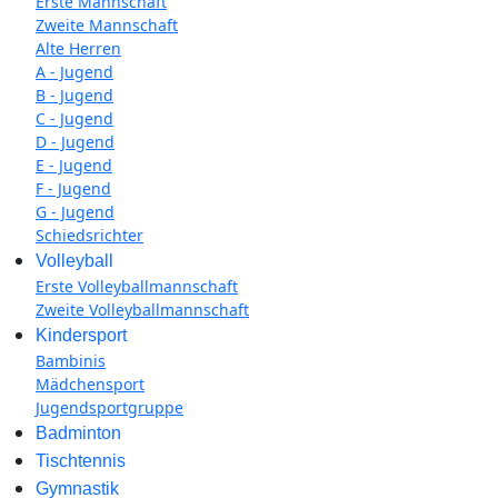
Erste Mannschaft
Zweite Mannschaft
Alte Herren
A - Jugend
B - Jugend
C - Jugend
D - Jugend
E - Jugend
F - Jugend
G - Jugend
Schiedsrichter
Volleyball
Erste Volleyballmannschaft
Zweite Volleyballmannschaft
Kindersport
Bambinis
Mädchensport
Jugendsportgruppe
Badminton
Tischtennis
Gymnastik