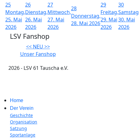
25
26
27
29
30
28
Montag,
Dienstag,
Mittwoch,
Freitag,
Samstag
Donnerstag,
25. Mai
26. Mai
27. Mai
29. Mai
30. Mai
28. Mai 2026
2026
2026
2026
2026
2026
LSV Fanshop
<< NEU >>
Unser Fanshop
2026 - LSV 61 Tauscha e.V.
Impressum
Home
Der Verein
Geschichte
Organisation
Satzung
Sportanlage