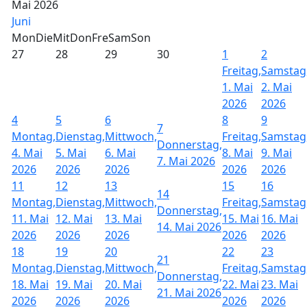
Mai 2026
Juni
Mon
Die
Mit
Don
Fre
Sam
Son
27
28
29
30
1
2
Freitag,
Samstag
1. Mai
2. Mai
2026
2026
4
5
6
8
9
7
Montag,
Dienstag,
Mittwoch,
Freitag,
Samstag
Donnerstag,
4. Mai
5. Mai
6. Mai
8. Mai
9. Mai
7. Mai 2026
2026
2026
2026
2026
2026
11
12
13
15
16
14
Montag,
Dienstag,
Mittwoch,
Freitag,
Samstag
Donnerstag,
11. Mai
12. Mai
13. Mai
15. Mai
16. Mai
14. Mai 2026
2026
2026
2026
2026
2026
18
19
20
22
23
21
Montag,
Dienstag,
Mittwoch,
Freitag,
Samstag
Donnerstag,
18. Mai
19. Mai
20. Mai
22. Mai
23. Mai
21. Mai 2026
2026
2026
2026
2026
2026